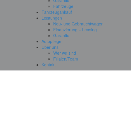
Garantie
Fahrzeuge
Fahrzeugankauf
Leistungen
Neu- und Gebrauchtwagen
Finanzierung – Leasing
Garantie
Autopflege
Über uns
Wer wir sind
Filialen/Team
Kontakt