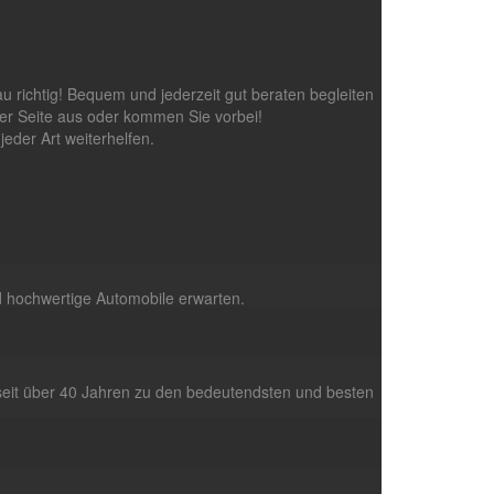
richtig! Bequem und jederzeit gut beraten begleiten
er Seite aus oder kommen Sie vorbei!
eder Art weiterhelfen.
d hochwertige Automobile erwarten.
 seit über 40 Jahren zu den bedeutendsten und besten