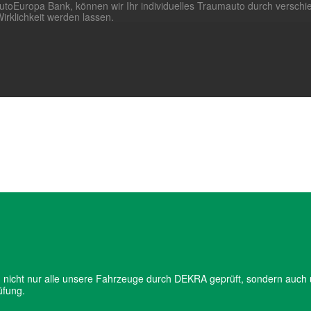
utoEuropa Bank, können wir Ihr individuelles Traumauto durch versch
rklichkeit werden lassen.
en nicht nur alle unsere Fahrzeuge durch DEKRA geprüft, sondern auch u
üfung.