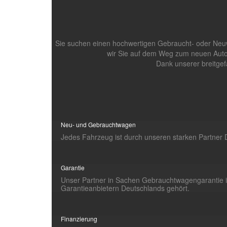
Sie suchen einen hochwertigen Gebraucht- oder Neuw
wir Sie auf dem Weg zum neuen Autom
Dank unserer breitgef
Neu- und Gebrauchtwagen
Jedes Fahrzeug ist durch unseren starken Partner 
Garantie
Unser Partner in Sachen Gebrauchtwagengarantie is
Garantieanbietern Deutschlands gehört.
Finanzierung