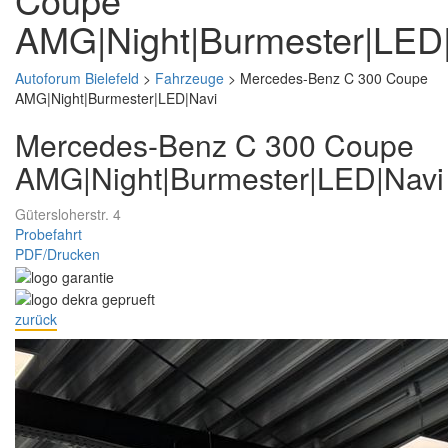
AMG|Night|Burmester|LED
Autoforum Bielefeld
>
Fahrzeuge
>
Mercedes-Benz C 300 Coupe
AMG|Night|Burmester|LED|Navi
Mercedes-Benz C 300 Coupe
AMG|Night|Burmester|LED|Navi
Gütersloherstr. 4
Probefahrt
PDF/Drucken
zurück