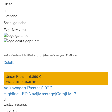
Diesel
Getriebe:
Schaltgetriebe
Fzg.-Nr#
7981
Kraftstoffverbrauch in l/100 km: , , , , (Messverfahren gem. EU-Norm)
Details
Unser Preis
16.890 €
MwSt. nicht ausweisbar
Volkswagen Passat 2.0TDI
Highline|LED|Navi|Massage|Cam|LM17
Erstzulassung:
06.2016