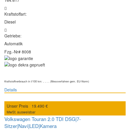
164.617
Kraftstoffart:
Diesel
Getriebe:
Automatik
Fzg.-Nr#
8008
Kraftstoffverbrauch in l/100 km: , , , , (Messverfahren gem. EU-Norm)
Details
Unser Preis
19.490 €
MwSt. ausweisbar
Volkswagen Touran 2.0 TDI DSG|7-
Sitzer|Navi|LED|Kamera