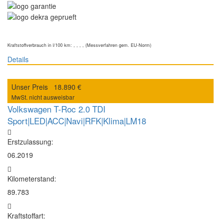
Kraftstoffverbrauch in l/100 km: , , , , (Messverfahren gem. EU-Norm)
Details
Unser Preis
18.890 €
MwSt. nicht ausweisbar
Volkswagen T-Roc 2.0 TDI
Sport|LED|ACC|Navi|RFK|Klima|LM18
Erstzulassung:
06.2019
Kilometerstand:
89.783
Kraftstoffart: