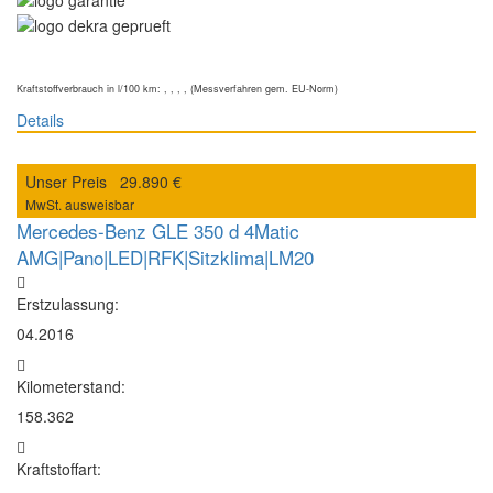
Kraftstoffverbrauch in l/100 km: , , , , (Messverfahren gem. EU-Norm)
Details
Unser Preis
29.890 €
MwSt. ausweisbar
Mercedes-Benz GLE 350 d 4Matic
AMG|Pano|LED|RFK|Sitzklima|LM20
Erstzulassung:
04.2016
Kilometerstand:
158.362
Kraftstoffart: