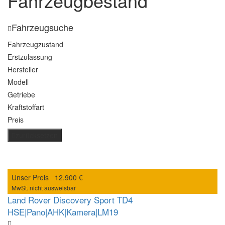
Fahrzeugbestand
Fahrzeugsuche
Fahrzeugzustand
Erstzulassung
Hersteller
Modell
Getriebe
Kraftstoffart
Preis
zurücksetzen
Unser Preis
12.900 €
MwSt. nicht ausweisbar
Land Rover Discovery Sport TD4
HSE|Pano|AHK|Kamera|LM19