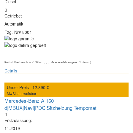
Diesel
Getriebe:
Automatik
Fzg.-Nr#
8004
Kraftstoffverbrauch in l/100 km: , , , , (Messverfahren gem. EU-Norm)
Details
Unser Preis
12.890 €
MwSt. ausweisbar
Mercedes-Benz A 160
d|MBUX|Navi|PDC|Sitzheizung|Tempomat
Erstzulassung:
11.2019