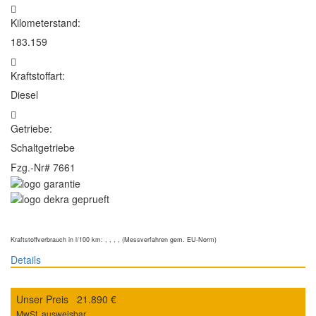
Kilometerstand:
183.159
Kraftstoffart:
Diesel
Getriebe:
Schaltgetriebe
Fzg.-Nr#
7661
Kraftstoffverbrauch in l/100 km: , , , , (Messverfahren gem. EU-Norm)
Details
Unser Preis
21.890 €
MwSt. ausweisbar