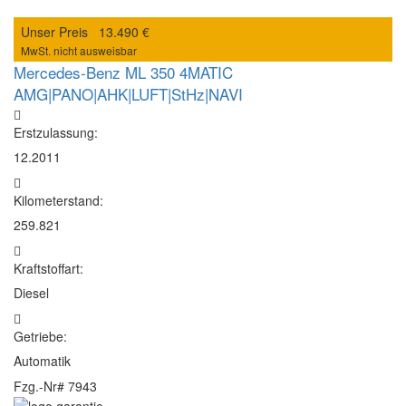
Unser Preis
13.490 €
MwSt. nicht ausweisbar
Mercedes-Benz ML 350 4MATIC
AMG|PANO|AHK|LUFT|StHz|NAVI
Erstzulassung:
12.2011
Kilometerstand:
259.821
Kraftstoffart:
Diesel
Getriebe:
Automatik
Fzg.-Nr#
7943