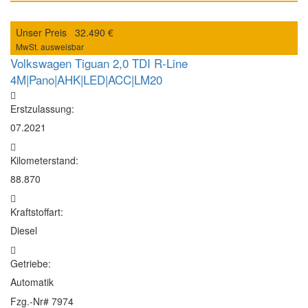
Unser Preis
32.490 €
MwSt. ausweisbar
Volkswagen Tiguan 2,0 TDI R-Line
4M|Pano|AHK|LED|ACC|LM20
Erstzulassung:
07.2021
Kilometerstand:
88.870
Kraftstoffart:
Diesel
Getriebe:
Automatik
Fzg.-Nr#
7974