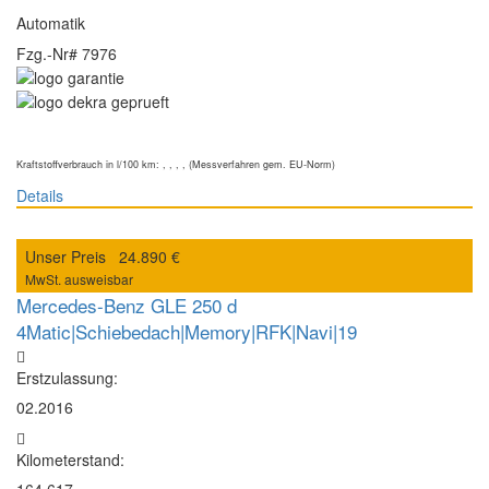
Automatik
Fzg.-Nr#
7976
Kraftstoffverbrauch in l/100 km: , , , , (Messverfahren gem. EU-Norm)
Details
Unser Preis
24.890 €
MwSt. ausweisbar
Mercedes-Benz GLE 250 d
4Matic|Schiebedach|Memory|RFK|Navi|19
Erstzulassung:
02.2016
Kilometerstand: