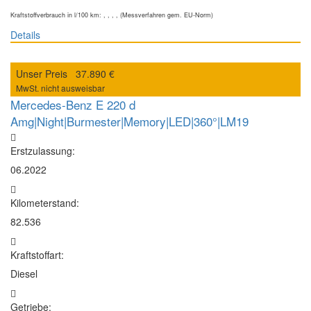
Kraftstoffverbrauch in l/100 km: , , , , (Messverfahren gem. EU-Norm)
Details
Unser Preis
37.890 €
MwSt. nicht ausweisbar
Mercedes-Benz E 220 d
Amg|Night|Burmester|Memory|LED|360°|LM19
Erstzulassung:
06.2022
Kilometerstand:
82.536
Kraftstoffart:
Diesel
Getriebe: